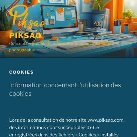
Aller
au
contenu
principal
PIKSAO
Conception graphique, supports imprimés et digitaux,
photographie
COOKIES
Information concernant l’utilisation des
cookies
Lors de la consultation de notre site www.piksao.com,
des informations sont susceptibles d’être
enregistrées dans des fichiers « Cookies » installés