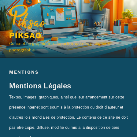
Aller
au
contenu
principal
PIKSAO
Conception graphique, supports imprimés et digitaux,
photographie
MENTIONS
Mentions Légales
Textes, images, graphiques, ainsi que leur arrangement sur cette
présence internet sont soumis à la protection du droit d’auteur et
d’autres lois mondiales de protection. Le contenu de ce site ne doit
pas être copié, diffusé, modifié ou mis à la disposition de tiers